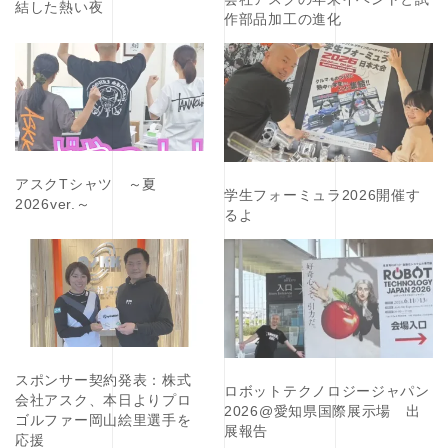
結した熱い夜
作部品加工の進化
アスクTシャツ ～夏
学生フォーミュラ2026開催す
2026ver.～
るよ
スポンサー契約発表：株式
ロボットテクノロジージャパン
会社アスク、本日よりプロ
2026@愛知県国際展示場 出
ゴルファー岡山絵里選手を
展報告
応援