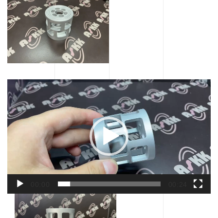
動
画
プ
レ
ー
ヤ
ー
00:00
00:24