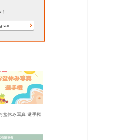
い！
agram
 お盆休み写真 選手権