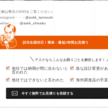
正解は弊社のSNSをご覧ください♪
Instagram・・・
@askk_tannouki
Twitter・・・
@askk_shisaku
試作全国対応！
簡単・最短1時間お見積り
アスクならこんなお困りごとを解決します！
他社では納期が間に合わないと
急な設計変更が
言われた
他社ではできないと言われた
海外調達品の手
今すぐ無料でお見積りを依頼する