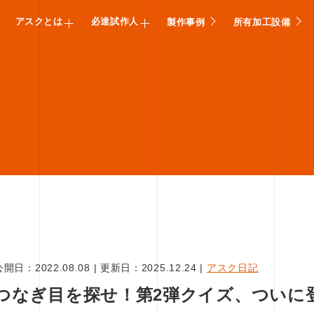
アスクとは
必達試作人
製作事例
所有加工設備
公開日：
2022.08.08
|
更新日：
2025.12.24
|
アスク日記
つなぎ目を探せ！第2弾クイズ、ついに