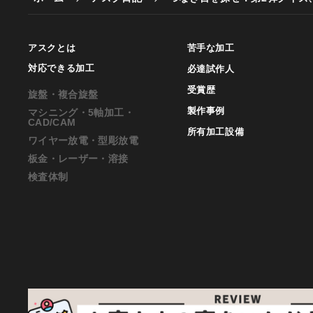
アスクとは
苦手な加工
対応できる加工
必達試作人
受賞歴
旋盤・複合旋盤
製作事例
マシニング・5軸加工・
CAD/CAM
所有加工設備
ワイヤー放電・型彫放電
板金・レーザー・溶接
検査体制