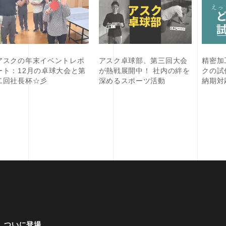
アスクの年末イベントレポ
アスク卓球部、第三回大会
精密加
ート：12月の卓球大会と第
が熱戦展開中！ 社内の絆を
クの試
二回社長杯☆彡
深めるスポーツ活動
納期対
、ついに登場