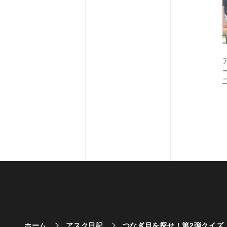
ホーム
アスク日記
つなぎ目を探せ！第2弾クイズ