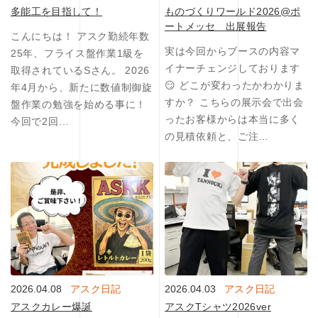
多能工を目指して！
ものづくりワールド2026@ポ
ートメッセ 出展報告
こんにちは！ アスク勤続年数
実は今回からブースの内容マ
25年、フライス盤作業1級を
イナーチェンジしております
取得されているSさん。 2026
😏 どこが変わったかわかりま
年4月から、新たに数値制御旋
すか？ こちらの展示会で出会
盤作業の勉強を始める事に！
ったお客様からは本当に多く
今回で2回…
の見積依頼と、ご注…
2026.04.08
アスク日記
2026.04.03
アスク日記
アスクカレー爆誕
アスクTシャツ2026ver