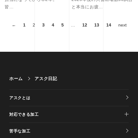
皆…
と本当にお疲…
←
1
2
3
4
5
…
12
13
14
next
ホーム
アスク日記
アスクとは
対応できる加工
苦手な加工