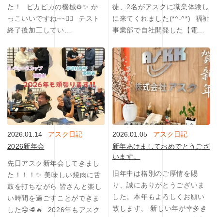
た！ ⁡ ピカピカの機械⚙️✨ か
徒、2名がアスクに職業体験し
っこいいですね~~❤️‍🔥 ⁡ テスト
に来てくれました(*^-^*) ⁡ 福祉
終了後加工してい…
事業部で自社開発した【電…
2026.01.14
アスク日記
2026.01.05
アスク日記
2026新年会
新年あけましておめでとうござ
います。
先日アスク新年会してきまし
旧年中は格別のご厚情を賜
た！！！✨ 美味しい焼肉に舌
り、誠にありがとうございま
鼓を打ちながら 皆さんと楽し
した。本年もよろしくお願い
い時間を過ごすことができま
致します。 新しい年が幸多き
した🤤🥩🔥 ⁡ 2026年もアスク