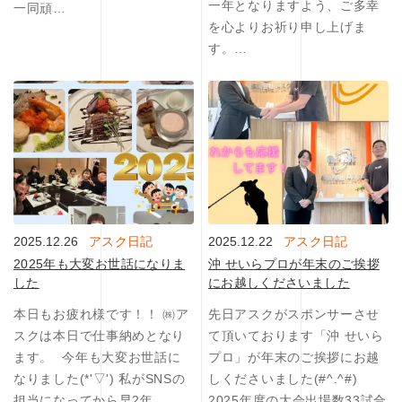
一年となりますよう、ご多幸
一同頑…
を心よりお祈り申し上げま
す。…
2025.12.26
アスク日記
2025.12.22
アスク日記
2025年も大変お世話になりま
沖 せいらプロが年末のご挨拶
した
にお越しくださいました
本日もお疲れ様です！！ ㈱ア
先日アスクがスポンサーさせ
スクは本日で仕事納めとなり
て頂いております「沖 せいら
ます。 ⁡ 今年も大変お世話に
プロ」が年末のご挨拶にお越
なりました(*'▽') 私がSNSの
しくださいました(#^.^#)⁡
担当になってから早2年。⁡
2025年度の大会出場数33試合