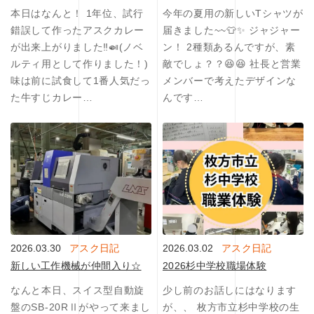
本日はなんと！ 1年位、試行
今年の夏用の新しいTシャツが
錯誤して作ったアスクカレー
届きました~~👕✨ ジャジャー
が出来上がりました‼️🍛(ノベ
ン！ 2種類あるんですが、素
ルティ用として作りました！)
敵でしょ？？😆😆 社長と営業
味は前に試食して1番人気だっ
メンバーで考えたデザインな
た牛すじカレー…
んです…
2026.03.30
アスク日記
2026.03.02
アスク日記
新しい工作機械が仲間入り☆
2026杉中学校職場体験
なんと本日、スイス型自動旋
少し前のお話しにはなります
盤のSB-20RⅡがやって来まし
が、、 枚方市立杉中学校の生