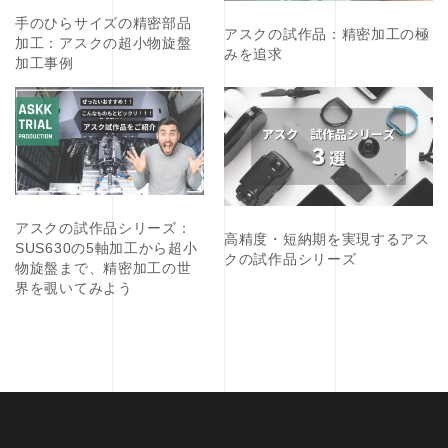
手のひらサイズの精密部品
アスクの試作品：精密加工の極
加工：アスクの超小物旋盤
みを追求
加工事例
アスクの試作品シリーズ：
高精度・短納期を実現するアス
SUS630の5軸加工から超小
クの試作品シリーズ
物旋盤まで、精密加工の世
界を覗いてみよう