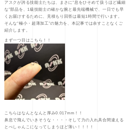
アスクが誇る技能士たちは、まさに“息をひそめて扱うほど繊細
な”部品を、1級技能士の確かな腕と最先端機械で、一日でも早
くお届けするために、見積もり回答は最短1時間で行います。
そんな“極小・超薄加工”の魅力を、本記事では余すことなくご
紹介します。
まず一つ目はこちら！！
こちらはなんとなんと厚み0.017mm！！
鼻息で飛んでいきそうな・・・・そして力の入れ具合間違える
とぺしゃんこになってしまうほど薄い！！！！