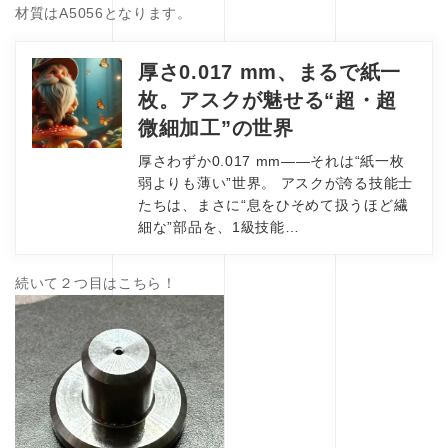
材質はA5056となります。
厚さ0.017 mm、まるで紙一
枚。アスクが魅せる“超・超
微細加工”の世界
厚さわずか0.017 mm――それは“紙一枚
弱よりも薄い”世界。 アスクが誇る技能士
たちは、まさに“息をひそめて扱うほど繊
細な”部品を、1級技能…
続いて２つ目はこちら！