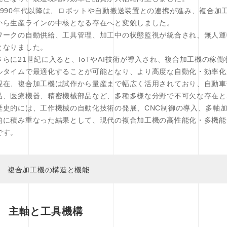
1990年代以降は、ロボットや自動搬送装置との連携が進み、複合加
から生産ラインの中核となる存在へと変貌しました。
ワークの自動供給、工具管理、加工中の状態監視が統合され、無人運
となりました。
さらに21世紀に入ると、IoTやAI技術が導入され、複合加工機の稼
ルタイムで最適化することが可能となり、より高度な自動化・効率化
現在、複合加工機は試作から量産まで幅広く活用されており、自動車
品、医療機器、精密機械部品など、多種多様な分野で不可欠な存在と
歴史的には、工作機械の自動化技術の発展、CNC制御の導入、多軸
的に積み重なった結果として、現代の複合加工機の高性能化・多機能
です。
複合加工機の構造と機能
主軸と工具機構