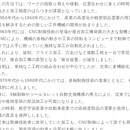
この方法では、ワークの段取り替えや移動、位置合わせに多くの時間
低さと加工精度のばらつきが課題となっていました。
1950年代から1960年代にかけて、産業の高度化や精密部品需要の
題を解決するための新しい工作機械の開発が始まりました。
1960年代には、CNC制御技術の登場が複合加工機発展の大きな契機
CNCにより、機械の各軸の動きや工具の回転をコンピュータで制御
来では人手に頼っていた複雑な加工が自動化されました。
これにより、旋削、フライス加工、穴あけなど複数工程を一台で実現
帯び、複合加工機の原型となる「複合旋盤」が誕生しました。
当初は、単純な二工程の組み合わせが中心でしたが、次第に多機能化
した。
1970年代から1980年代にかけては、多軸制御技術の進展とともに
躍的に向上しました。
特に、5軸制御やツールタレット自動交換機構の導入により、従来で
面や複雑形状の部品加工が可能になりました。
この時期、航空宇宙産業や自動車産業での高精度部品の需要が急増し
機の普及を後押ししました。
従来は熟練技術者に依存していた加工も、CNC制御によって誰でも
能となり、製造現場の効率と品質が大幅に向上しました。