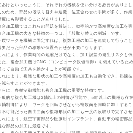
穴あけといったように、それぞれの機械を使い分ける必要がありまし
このため、部品の段取り替えや運搬、位置合わせの手間が多く、作業
精度にも影響することがありました。
複合加工機ではこれらの問題を解決し、効率的かつ高精度な加工を実
複合加工機の大きな特徴の一つは、「段取り替えの削減」です。
一度ワークを機械に固定すれば、複数工程の加工を連続して行うこと
必要だった部品の移動や位置合わせが不要になります。
これにより、作業時間の短縮だけでなく、加工誤差の発生リスクも低
また、複合加工機はCNC（コンピュータ数値制御）を備えているた
従って自動で工具を動かすことが可能です。
これにより、複雑な形状の加工や高精度の加工も自動化でき、熟練技
を減らすことができます。
さらに、多軸制御機能も複合加工機の重要な特徴です。
一般的な複合加工機は3軸以上の制御が可能で、5軸以上の機種も存
多軸制御により、ワークを回転させながら複数面を同時に加工するこ
は不可能だった自由曲面や複雑形状の加工も一度の段取りで完了させ
これにより、航空宇宙部品や医療用インプラント、自動車の精密部品
雑な部品の加工に最適です。