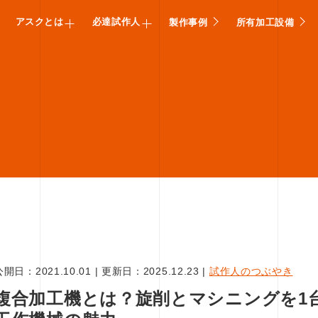
アスクとは
必達試作人
製作事例
所有加工設備
公開日：
2021.10.01
|
更新日：
2025.12.23
|
試作人のつぶやき
複合加工機とは？旋削とマシニングを1