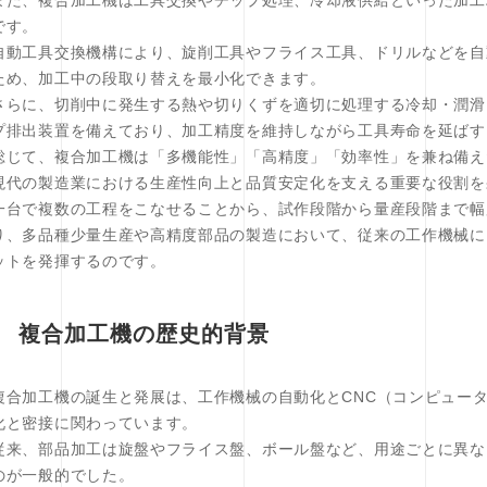
また、複合加工機は工具交換やチップ処理、冷却液供給といった加工
です。
自動工具交換機構により、旋削工具やフライス工具、ドリルなどを自
ため、加工中の段取り替えを最小化できます。
さらに、切削中に発生する熱や切りくずを適切に処理する冷却・潤滑
プ排出装置を備えており、加工精度を維持しながら工具寿命を延ばす
総じて、複合加工機は「多機能性」「高精度」「効率性」を兼ね備え
現代の製造業における生産性向上と品質安定化を支える重要な役割を
一台で複数の工程をこなせることから、試作段階から量産段階まで幅
り、多品種少量生産や高精度部品の製造において、従来の工作機械に
ットを発揮するのです。
複合加工機の歴史的背景
複合加工機の誕生と発展は、工作機械の自動化とCNC（コンピュー
化と密接に関わっています。
従来、部品加工は旋盤やフライス盤、ボール盤など、用途ごとに異な
のが一般的でした。