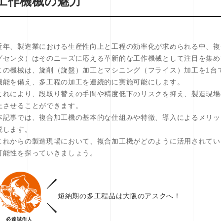
工作機械の魅力
近年、製造業における生産性向上と工程の効率化が求められる中、複
グセンタ）はそのニーズに応える革新的な工作機械として注目を集め
この機械は、旋削（旋盤）加工とマシニング（フライス）加工を1台
機能を備え、多工程の加工を連続的に実施可能にします。
これにより、段取り替えの手間や精度低下のリスクを抑え、製造現場
上させることができます。
本記事では、複合加工機の基本的な仕組みや特徴、導入によるメリッ
説します。
これからの製造現場において、複合加工機がどのように活用されてい
可能性を探っていきましょう。
短納期の多工程品は大阪のアスクへ！
必達試作人