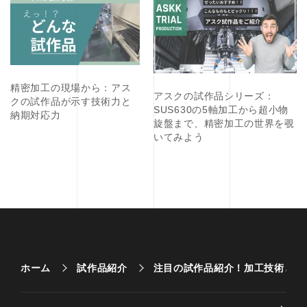
精密加工の現場から：アス
アスクの試作品シリーズ：
クの試作品が示す技術力と
SUS630の5軸加工から超小物
納期対応力
旋盤まで、精密加工の世界を覗
いてみよう
ホーム
試作品紹介
注目の試作品紹介！加工技術とこ