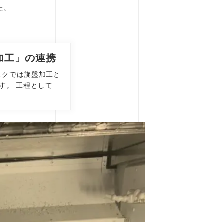
た。
加工」の連携
スクでは旋盤加工と
す。 工程として