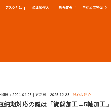
アスクとは
必達試作人
製作事例
所有加工設備
公開日：
2021.04.05
|
更新日：
2025.12.23
|
試作品紹介
短納期対応の鍵は「旋盤加工→5軸加工