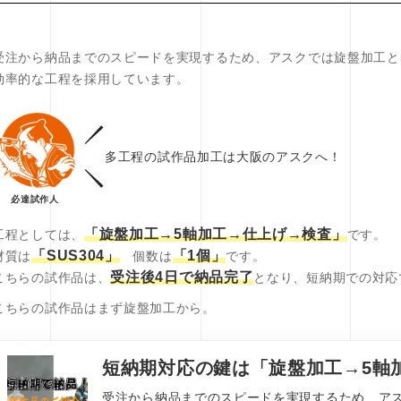
受注から納品までのスピードを実現するため、アスクでは旋盤加工と
効率的な工程を採用しています。
多工程の試作品加工は大阪のアスクへ！
必達試作人
「旋盤加工→5軸加工→仕上げ→検査」
工程としては、
です。
「SUS304」
「1個」
材質は
個数は
です。
受注後4日で納品完了
こちらの試作品は、
となり、短納期での対応
こちらの試作品はまず旋盤加工から。
短納期対応の鍵は「旋盤加工→5軸
受注から納品までのスピードを実現するため、ア