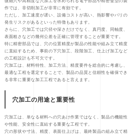
微細穴や高精度な穴加工を求められる電子部品や精密金型の製
作では、非切削加工が非常に有効です。
ただし、加工速度が遅い、設備コストが高い、熱影響やバリの
発生リスクがあるといった特徴もあります。
さらに、穴加工では穴径や深さだけでなく、真円度、同軸度、
表面粗さなどの幾何公差を正確に管理することが重要です。
特に精密部品では、穴の位置精度が製品の性能や組み立て精度
に直結するため、事前の下穴加工、段階加工、仕上げ加工など
の工程設計も不可欠です。
穴加工は、材料特性、加工方法、精度要件を総合的に考慮し、
最適な工程を選定することで、製品の品質と信頼性を確保でき
る非常に重要な加工工程であると言えます。
穴加工の用途と重要性
穴加工は、単なる材料への穴あけ作業ではなく、製品の機能性
や性能、安全性に直結する重要な工程です。
穴の形状や寸法、精度、表面仕上げは、最終製品の組み立て精