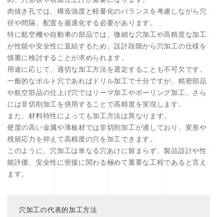
肉抜き孔では、構造強度と軽量化のバランスを考慮しながら穴
径や間隔、配置を最適化する必要があります。
特に航空機や自動車の部品では、微細な穴加工や高精度な加工
が性能や安全性に直結するため、設計段階から穴加工の仕様を
慎重に検討することが求められます。
用途に応じて、適切な加工方法を選定することも不可欠です。
一般的なボルト穴であればドリル加工で十分ですが、精密部品
や航空部品の仕上げ穴ではリーマ加工やボーリング加工、さら
には非切削加工を併用することで高精度を実現します。
また、材料特性によっても加工方法は異なります。
硬度の高い金属や薄板材では非切削加工が適しており、変形や
残留応力を抑えて高精度の穴を加工できます。
このように、穴加工は単なる穴あけに留まらず、製品設計や性
能評価、安全性に密接に関わる極めて重要な工程であると言え
ます。
穴加工の代表的加工方法