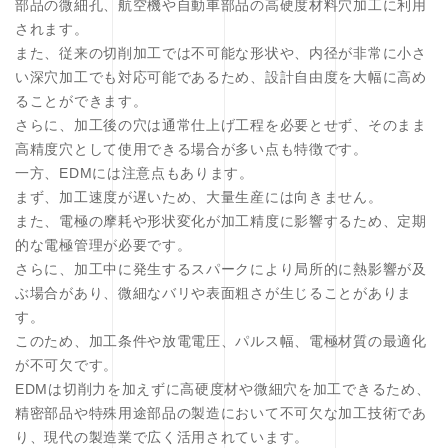
部品の微細孔、航空機や自動車部品の高硬度材料穴加工に利用
されます。
また、従来の切削加工では不可能な形状や、内径が非常に小さ
い深穴加工でも対応可能であるため、設計自由度を大幅に高め
ることができます。
さらに、加工後の穴は通常仕上げ工程を必要とせず、そのまま
高精度穴として使用できる場合が多い点も特徴です。
一方、EDMには注意点もあります。
まず、加工速度が遅いため、大量生産には向きません。
また、電極の摩耗や形状変化が加工精度に影響するため、定期
的な電極管理が必要です。
さらに、加工中に発生するスパークにより局所的に熱影響が及
ぶ場合があり、微細なバリや表面粗さが生じることがありま
す。
このため、加工条件や放電電圧、パルス幅、電極材質の最適化
が不可欠です。
EDMは切削力を加えずに高硬度材や微細穴を加工できるため、
精密部品や特殊用途部品の製造において不可欠な加工技術であ
り、現代の製造業で広く活用されています。