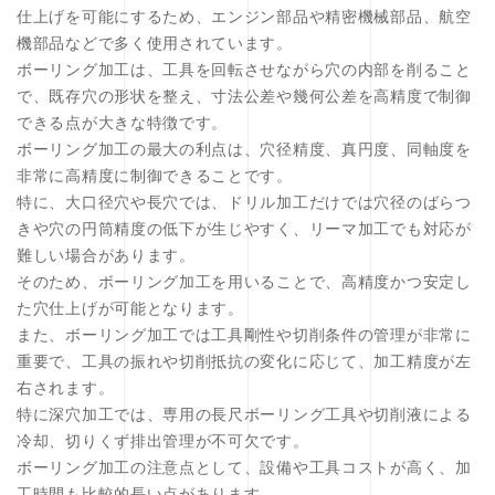
仕上げを可能にするため、エンジン部品や精密機械部品、航空
機部品などで多く使用されています。
ボーリング加工は、工具を回転させながら穴の内部を削ること
で、既存穴の形状を整え、寸法公差や幾何公差を高精度で制御
できる点が大きな特徴です。
ボーリング加工の最大の利点は、穴径精度、真円度、同軸度を
非常に高精度に制御できることです。
特に、大口径穴や長穴では、ドリル加工だけでは穴径のばらつ
きや穴の円筒精度の低下が生じやすく、リーマ加工でも対応が
難しい場合があります。
そのため、ボーリング加工を用いることで、高精度かつ安定し
た穴仕上げが可能となります。
また、ボーリング加工では工具剛性や切削条件の管理が非常に
重要で、工具の振れや切削抵抗の変化に応じて、加工精度が左
右されます。
特に深穴加工では、専用の長尺ボーリング工具や切削液による
冷却、切りくず排出管理が不可欠です。
ボーリング加工の注意点として、設備や工具コストが高く、加
工時間も比較的長い点があります。