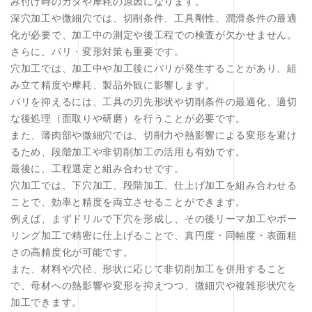
み付け時のガタや摩耗の原因になります。
深穴加工や微細穴では、切削条件、工具剛性、潤滑条件の最適
化が必要で、加工中の測定や後工程での検査が欠かせません。
さらに、バリ・変形対策も重要です。
穴加工では、加工中や加工後にバリが発生することがあり、組
み立て精度や摩耗、製品外観に影響します。
バリを抑えるには、工具の刃先形状や切削条件の最適化、適切
な後処理（面取りや研磨）を行うことが必要です。
また、薄肉部や微細穴では、切削力や熱影響による変形を避け
るため、段階加工や非切削加工の活用も有効です。
最後に、工程選定と組み合わせです。
穴加工では、下穴加工、段階加工、仕上げ加工を組み合わせる
ことで、効率と精度を両立させることができます。
例えば、まずドリルで下穴を形成し、その後リーマ加工やボー
リング加工で精密に仕上げることで、真円度・同軸度・表面粗
さの高精度化が可能です。
また、材料や穴径、形状に応じて非切削加工を併用すること
で、母材への熱影響や変形を抑えつつ、微細穴や複雑形状穴を
加工できます。