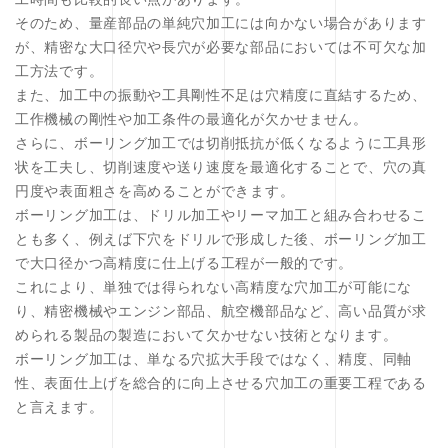
そのため、量産部品の単純穴加工には向かない場合があります
が、精密な大口径穴や長穴が必要な部品においては不可欠な加
工方法です。
また、加工中の振動や工具剛性不足は穴精度に直結するため、
工作機械の剛性や加工条件の最適化が欠かせません。
さらに、ボーリング加工では切削抵抗が低くなるように工具形
状を工夫し、切削速度や送り速度を最適化することで、穴の真
円度や表面粗さを高めることができます。
ボーリング加工は、ドリル加工やリーマ加工と組み合わせるこ
とも多く、例えば下穴をドリルで形成した後、ボーリング加工
で大口径かつ高精度に仕上げる工程が一般的です。
これにより、単独では得られない高精度な穴加工が可能にな
り、精密機械やエンジン部品、航空機部品など、高い品質が求
められる製品の製造において欠かせない技術となります。
ボーリング加工は、単なる穴拡大手段ではなく、精度、同軸
性、表面仕上げを総合的に向上させる穴加工の重要工程である
と言えます。