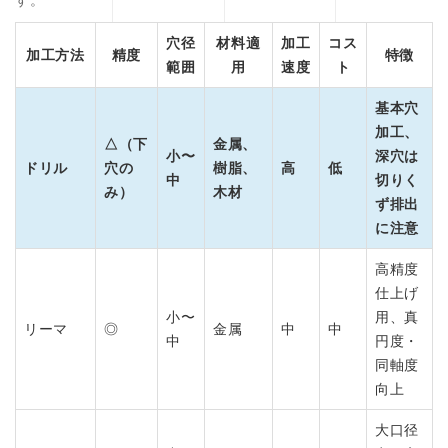
穴径
材料適
加工
コス
加工方法
精度
特徴
範囲
用
速度
ト
基本穴
加工、
△（下
金属、
小〜
深穴は
ドリル
穴の
樹脂、
高
低
中
切りく
み）
木材
ず排出
に注意
高精度
仕上げ
小〜
用、真
リーマ
◎
金属
中
中
中
円度・
同軸度
向上
大口径