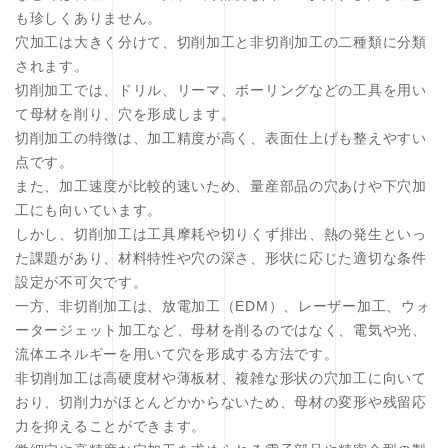
も珍しくありません。
穴加工は大きく分けて、切削加工と非切削加工の二種類に分類
されます。
切削加工では、ドリル、リーマ、ボーリングなどの工具を用い
て母材を削り、穴を形成します。
切削加工の特徴は、加工精度が高く、表面仕上げも整えやすい
点です。
また、加工速度が比較的速いため、量産部品の穴あけや下穴加
工にも向いています。
しかし、切削加工は工具摩耗や切りくず排出、熱の発生といっ
た課題があり、材料特性や穴の深さ、形状に応じた適切な条件
設定が不可欠です。
一方、非切削加工は、放電加工（EDM）、レーザー加工、ウォ
ータージェット加工など、母材を削るのではなく、電気や光、
流体エネルギーを用いて穴を形成する方法です。
非切削加工は高硬度材や薄板材、複雑な形状の穴加工に向いて
おり、切削力がほとんどかからないため、母材の変形や残留応
力を抑えることができます。