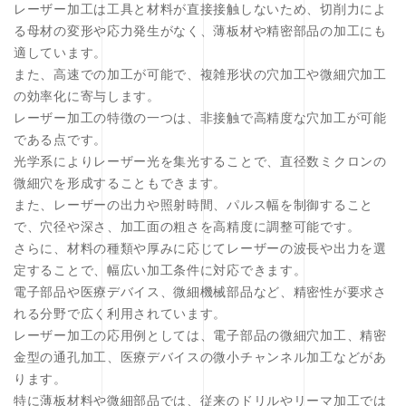
レーザー加工は工具と材料が直接接触しないため、切削力によ
る母材の変形や応力発生がなく、薄板材や精密部品の加工にも
適しています。
また、高速での加工が可能で、複雑形状の穴加工や微細穴加工
の効率化に寄与します。
レーザー加工の特徴の一つは、非接触で高精度な穴加工が可能
である点です。
光学系によりレーザー光を集光することで、直径数ミクロンの
微細穴を形成することもできます。
また、レーザーの出力や照射時間、パルス幅を制御すること
で、穴径や深さ、加工面の粗さを高精度に調整可能です。
さらに、材料の種類や厚みに応じてレーザーの波長や出力を選
定することで、幅広い加工条件に対応できます。
電子部品や医療デバイス、微細機械部品など、精密性が要求さ
れる分野で広く利用されています。
レーザー加工の応用例としては、電子部品の微細穴加工、精密
金型の通孔加工、医療デバイスの微小チャンネル加工などがあ
ります。
特に薄板材料や微細部品では、従来のドリルやリーマ加工では