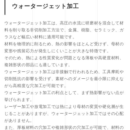
ウォータージェット加工
ウォータージェット加工は、高圧の水流に研磨材を混合して材
料を削り取る非切削加工方法で、金属、樹脂、セラミック、ガ
ラスなど幅広い材料に適用可能です。
材料を物理的に削るため、熱の影響をほとんど受けず、母材の
変形や残留応力が発生しにくいことが大きな特徴です。
そのため、熱による性質変化が問題となる薄板や高硬度材料、
複雑形状の部品にも適しています。
ウォータージェット加工は非接触で行われるため、工具摩耗や
切削抵抗の影響を受けず、素材へのダメージを最小限に抑えな
がら高精度な穴加工が可能です。
ウォータージェット加工の利点として、まず熱影響がない点が
挙げられます。
レーザー加工や放電加工では熱により母材の変質や硬化層が生
じることがありますが、ウォータージェット加工ではその心配
がありません。
また、厚板材料の穴加工や複雑形状の穴加工が可能で、材料の