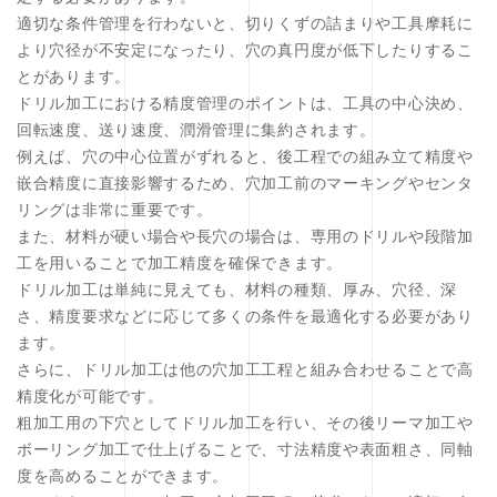
適切な条件管理を行わないと、切りくずの詰まりや工具摩耗に
より穴径が不安定になったり、穴の真円度が低下したりするこ
とがあります。
ドリル加工における精度管理のポイントは、工具の中心決め、
回転速度、送り速度、潤滑管理に集約されます。
例えば、穴の中心位置がずれると、後工程での組み立て精度や
嵌合精度に直接影響するため、穴加工前のマーキングやセンタ
リングは非常に重要です。
また、材料が硬い場合や長穴の場合は、専用のドリルや段階加
工を用いることで加工精度を確保できます。
ドリル加工は単純に見えても、材料の種類、厚み、穴径、深
さ、精度要求などに応じて多くの条件を最適化する必要があり
ます。
さらに、ドリル加工は他の穴加工工程と組み合わせることで高
精度化が可能です。
粗加工用の下穴としてドリル加工を行い、その後リーマ加工や
ボーリング加工で仕上げることで、寸法精度や表面粗さ、同軸
度を高めることができます。