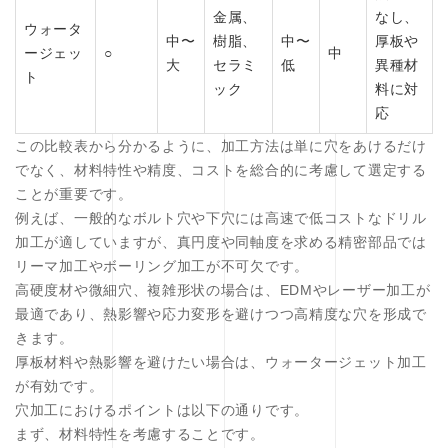
金属、
なし、
ウォータ
中〜
樹脂、
中〜
厚板や
ージェッ
○
中
大
セラミ
低
異種材
ト
ック
料に対
応
この比較表から分かるように、加工方法は単に穴をあけるだけ
でなく、材料特性や精度、コストを総合的に考慮して選定する
ことが重要です。
例えば、一般的なボルト穴や下穴には高速で低コストなドリル
加工が適していますが、真円度や同軸度を求める精密部品では
リーマ加工やボーリング加工が不可欠です。
高硬度材や微細穴、複雑形状の場合は、EDMやレーザー加工が
最適であり、熱影響や応力変形を避けつつ高精度な穴を形成で
きます。
厚板材料や熱影響を避けたい場合は、ウォータージェット加工
が有効です。
穴加工におけるポイントは以下の通りです。
まず、材料特性を考慮することです。