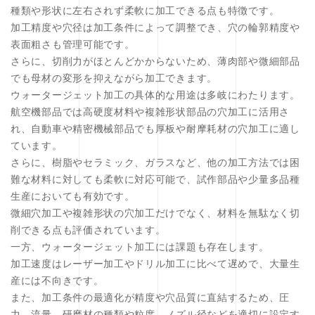
種類や形状に左右されず柔軟に加工できる点も特徴です。
加工精度や穴径は加工条件によって調整でき、穴の輪郭精度や
表面粗さも管理可能です。
さらに、切削力がほとんどかからないため、薄肉部や微細部品
でも母材の変形を抑えながら加工できます。
ウォータージェット加工の具体的な用途は多岐にわたります。
航空機部品では高硬度材料や複雑形状部品の穴加工に活用さ
れ、自動車や精密機械部品でも厚板や耐摩耗材の穴加工に適し
ています。
さらに、樹脂やセラミック、ガラスなど、他の加工方法では困
難な材料に対しても柔軟に対応可能で、試作部品や少量多品種
生産においても有効です。
微細穴加工や複雑形状の穴加工だけでなく、材料を無駄なく切
削できる点も評価されています。
一方、ウォータージェット加工には課題も存在します。
加工速度はレーザー加工やドリル加工に比べて遅めで、大量生
産には不向きです。
また、加工条件の最適化が精度や穴品質に直結するため、圧
力、流量、研磨材の種類や粒度、ノズル径などを適切に設定す