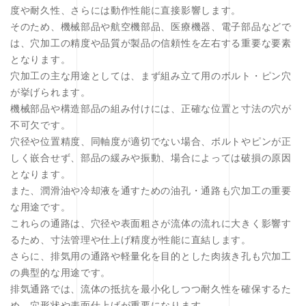
度や耐久性、さらには動作性能に直接影響します。
そのため、機械部品や航空機部品、医療機器、電子部品などで
は、穴加工の精度や品質が製品の信頼性を左右する重要な要素
となります。
穴加工の主な用途としては、まず組み立て用のボルト・ピン穴
が挙げられます。
機械部品や構造部品の組み付けには、正確な位置と寸法の穴が
不可欠です。
穴径や位置精度、同軸度が適切でない場合、ボルトやピンが正
しく嵌合せず、部品の緩みや振動、場合によっては破損の原因
となります。
また、潤滑油や冷却液を通すための油孔・通路も穴加工の重要
な用途です。
これらの通路は、穴径や表面粗さが流体の流れに大きく影響す
るため、寸法管理や仕上げ精度が性能に直結します。
さらに、排気用の通路や軽量化を目的とした肉抜き孔も穴加工
の典型的な用途です。
排気通路では、流体の抵抗を最小化しつつ耐久性を確保するた
め、穴形状や表面仕上げが重要になります。