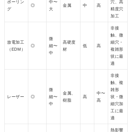
ボーリン
中〜
穴、高
◎
金属
中
高
グ
大
精度穴
加工
非接
触、微
微
放電加工
高硬度
細穴・
◎
細〜
低
高
（EDM）
材
複雑形
中
状に最
適
非接
触、複
微
雑形
金属、
中〜
レーザー
◎
細〜
高
状・微
樹脂
高
中
細穴加
工に最
適
熱影響