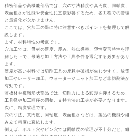
精密部品や高機能部品では、穴の寸法精度や真円度、同軸度、
表面粗さが性能や安全性に直接影響するため、各工程での管理
と最適化が欠かせません。
ここでは、穴加工の際に特に注意すべきポイントを整理して解
説します。
まず、材料特性の考慮です。
穴加工では、母材の硬度、厚み、熱伝導率、塑性変形特性を理
解した上で、最適な加工方法や工具条件を選定する必要があり
ます。
硬度が高い材料では切削工具の摩耗や破損が生じやすく、放電
加工やレーザー加工、ウォータージェット加工など非切削法が
有効です。
薄板材や複雑形状部品では、切削力による変形を抑えるため、
工具径や加工順序の調整、支持方法の工夫が必要となります。
次に、精度管理です。
穴の寸法、真円度、同軸度、表面粗さなどは、製品の機能や組
み立て精度に直結します。
例えば、ボルト穴やピン穴では同軸度の管理が不十分だと、組