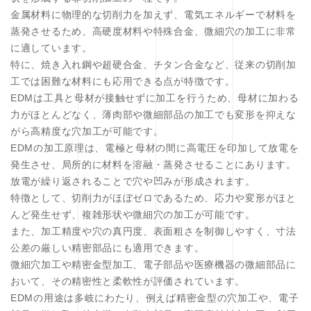
金属材料に物理的な切削力を加えず、電気エネルギーで材料を
蒸発させるため、高硬度材料や特殊合金、微細穴の加工に非常
に適しています。
特に、焼き入れ鋼や超硬合金、チタン合金など、従来の切削加
工では困難な材料にも応用できる点が特徴です。
EDMは工具と母材が接触せずに加工を行うため、母材に加わる
力がほとんどなく、薄肉部や微細部品の加工でも変形を抑えな
がら高精度な穴加工が可能です。
EDMの加工原理は、電極と母材の間に高電圧を印加して放電を
発生させ、局所的に材料を溶融・蒸発させることにあります。
放電が繰り返されることで穴や凹みが形成されます。
特徴として、切削力がほぼゼロであるため、応力や変形がほと
んど発生せず、複雑形状や微細穴の加工が可能です。
また、加工精度や穴の真円度、表面粗さを制御しやすく、寸法
公差の厳しい精密部品にも適用できます。
微細穴加工や精密金型加工、電子部品や医療機器の微細部品に
おいて、その精密性と柔軟性が評価されています。
EDMの用途は多岐にわたり、例えば精密金型の穴加工や、電子