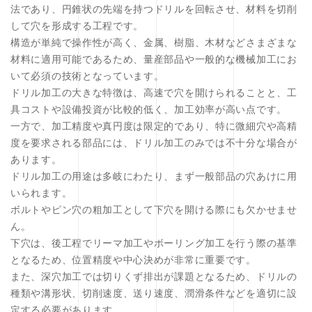
法であり、円錐状の先端を持つドリルを回転させ、材料を切削
して穴を形成する工程です。
構造が単純で操作性が高く、金属、樹脂、木材などさまざまな
材料に適用可能であるため、量産部品や一般的な機械加工にお
いて必須の技術となっています。
ドリル加工の大きな特徴は、高速で穴を開けられることと、工
具コストや設備投資が比較的低く、加工効率が高い点です。
一方で、加工精度や真円度は限定的であり、特に微細穴や高精
度を要求される部品には、ドリル加工のみでは不十分な場合が
あります。
ドリル加工の用途は多岐にわたり、まず一般部品の穴あけに用
いられます。
ボルトやピン穴の粗加工として下穴を開ける際にも欠かせませ
ん。
下穴は、後工程でリーマ加工やボーリング加工を行う際の基準
となるため、位置精度や中心決めが非常に重要です。
また、深穴加工では切りくず排出が課題となるため、ドリルの
種類や溝形状、切削速度、送り速度、潤滑条件などを適切に設
定する必要があります。