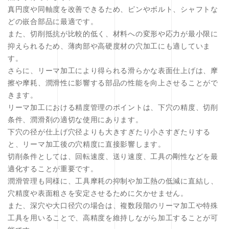
真円度や同軸度を改善できるため、ピンやボルト、シャフトな
どの嵌合部品に最適です。
また、切削抵抗が比較的低く、材料への変形や応力が最小限に
抑えられるため、薄肉部や高硬度材の穴加工にも適していま
す。
さらに、リーマ加工により得られる滑らかな表面仕上げは、摩
擦や摩耗、潤滑性に影響する部品の性能を向上させることがで
きます。
リーマ加工における精度管理のポイントは、下穴の精度、切削
条件、潤滑剤の適切な使用にあります。
下穴の径が仕上げ穴径よりも大きすぎたり小さすぎたりする
と、リーマ加工後の穴精度に直接影響します。
切削条件としては、回転速度、送り速度、工具の剛性などを最
適化することが重要です。
潤滑管理も同様に、工具摩耗の抑制や加工熱の低減に直結し、
穴精度や表面粗さを安定させるために欠かせません。
また、深穴や大口径穴の場合は、複数段階のリーマ加工や特殊
工具を用いることで、高精度を維持しながら加工することが可