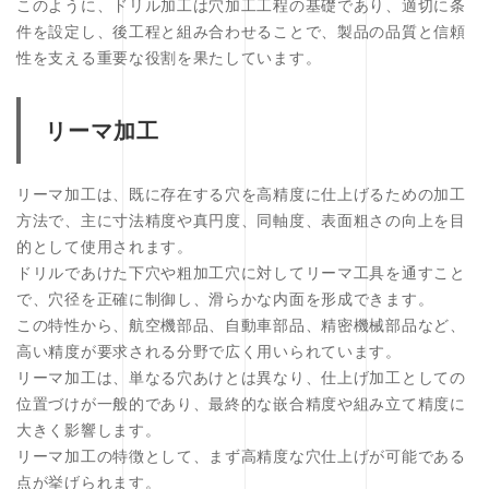
このように、ドリル加工は穴加工工程の基礎であり、適切に条
件を設定し、後工程と組み合わせることで、製品の品質と信頼
性を支える重要な役割を果たしています。
リーマ加工
リーマ加工は、既に存在する穴を高精度に仕上げるための加工
方法で、主に寸法精度や真円度、同軸度、表面粗さの向上を目
的として使用されます。
ドリルであけた下穴や粗加工穴に対してリーマ工具を通すこと
で、穴径を正確に制御し、滑らかな内面を形成できます。
この特性から、航空機部品、自動車部品、精密機械部品など、
高い精度が要求される分野で広く用いられています。
リーマ加工は、単なる穴あけとは異なり、仕上げ加工としての
位置づけが一般的であり、最終的な嵌合精度や組み立て精度に
大きく影響します。
リーマ加工の特徴として、まず高精度な穴仕上げが可能である
点が挙げられます。