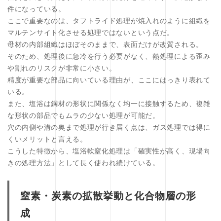
件になっている。
ここで重要なのは、タフトライド処理が焼入れのように組織を
マルテンサイト化させる処理ではないという点だ。
母材の内部組織はほぼそのままで、表面だけが改質される。
そのため、処理後に急冷を行う必要がなく、熱処理による歪み
や割れのリスクが非常に小さい。
精度が重要な部品に向いている理由が、ここにはっきり表れて
いる。
また、塩浴は鋼材の形状に関係なく均一に接触するため、複雑
な形状の部品でもムラの少ない処理が可能だ。
穴の内側や溝の奥まで処理が行き届く点は、ガス処理では得に
くいメリットと言える。
こうした特徴から、塩浴軟窒化処理は「確実性が高く、現場向
きの処理方法」として長く使われ続けている。
窒素・炭素の拡散挙動と化合物層の形
成