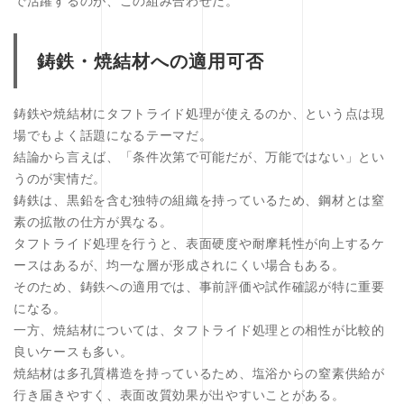
で活躍するのが、この組み合わせだ。
鋳鉄・焼結材への適用可否
鋳鉄や焼結材にタフトライド処理が使えるのか、という点は現
場でもよく話題になるテーマだ。
結論から言えば、「条件次第で可能だが、万能ではない」とい
うのが実情だ。
鋳鉄は、黒鉛を含む独特の組織を持っているため、鋼材とは窒
素の拡散の仕方が異なる。
タフトライド処理を行うと、表面硬度や耐摩耗性が向上するケ
ースはあるが、均一な層が形成されにくい場合もある。
そのため、鋳鉄への適用では、事前評価や試作確認が特に重要
になる。
一方、焼結材については、タフトライド処理との相性が比較的
良いケースも多い。
焼結材は多孔質構造を持っているため、塩浴からの窒素供給が
行き届きやすく、表面改質効果が出やすいことがある。