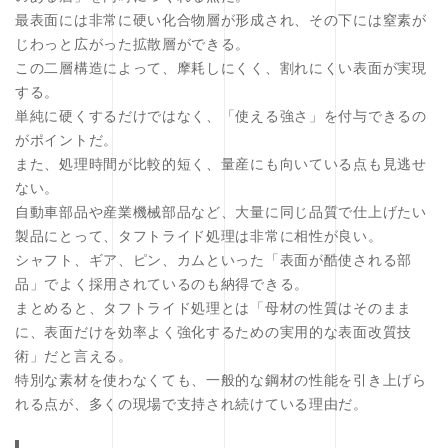
最表面には非常に硬い化合物層が形成され、その下には窒素が
じわっと広がった拡散層ができる。
この二層構造によって、摩耗しにくく、割れにくい表面が実現
する。
単純に硬くするだけではなく、「使える強さ」を付与できるの
がポイントだ。
また、処理時間が比較的短く、量産にも向いている点も見逃せ
ない。
自動車部品や産業機械部品など、大量に同じ品質で仕上げたい
製品にとって、タフトライド処理は非常に相性が良い。
シャフト、ギア、ピン、カムといった「表面が酷使される部
品」でよく採用されているのも納得できる。
まとめると、タフトライド処理とは「母材の性質はそのまま
に、表面だけを効率よく強化するための実用的な表面改質技
術」だと言える。
特別な素材を使わなくても、一般的な鋼材の性能を引き上げら
れる点が、多くの現場で支持され続けている理由だ。