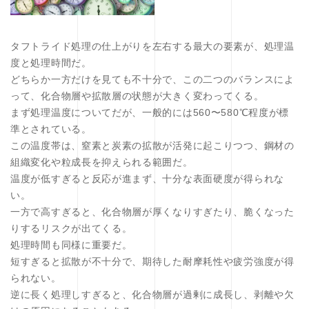
タフトライド処理の仕上がりを左右する最大の要素が、処理温
度と処理時間だ。
どちらか一方だけを見ても不十分で、この二つのバランスによ
って、化合物層や拡散層の状態が大きく変わってくる。
まず処理温度についてだが、一般的には560〜580℃程度が標
準とされている。
この温度帯は、窒素と炭素の拡散が活発に起こりつつ、鋼材の
組織変化や粒成長を抑えられる範囲だ。
温度が低すぎると反応が進まず、十分な表面硬度が得られな
い。
一方で高すぎると、化合物層が厚くなりすぎたり、脆くなった
りするリスクが出てくる。
処理時間も同様に重要だ。
短すぎると拡散が不十分で、期待した耐摩耗性や疲労強度が得
られない。
逆に長く処理しすぎると、化合物層が過剰に成長し、剥離や欠