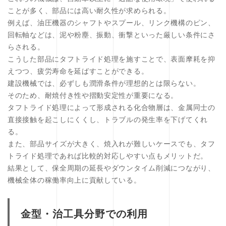
ことが多く、部品には高い耐久性が求められる。
例えば、油圧機器のシャフトやスプール、リンク機構のピン、
回転軸などは、泥や粉塵、振動、衝撃といった厳しい条件にさ
らされる。
こうした部品にタフトライド処理を施すことで、表面摩耗を抑
えつつ、疲労寿命を延ばすことができる。
建設機械では、必ずしも潤滑条件が理想的とは限らない。
そのため、耐焼付き性や摺動安定性が重要になる。
タフトライド処理によって形成される化合物層は、金属同士の
直接接触を起こしにくくし、トラブルの発生率を下げてくれ
る。
また、部品サイズが大きく、焼入れが難しいケースでも、タフ
トライド処理であれば比較的対応しやすい点もメリットだ。
結果として、保全周期の延長やダウンタイム削減につながり、
機械全体の稼働率向上に貢献している。
金型・治工具分野での利用