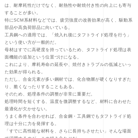
は、耐摩耗性だけでなく、耐熱性や耐焼付き性の向上にも寄与
することが多い。
特にSCM系材料などでは、疲労強度の改善効果が高く、駆動系
部品や高負荷部品に向いている。
工具鋼への適用では、「焼入れ後にタフトライド処理を行う」
という使い方が一般的だ。
母材はすでに高硬度を持っているため、タフトライド処理は表
面機能の追加という位置づけになる。
これにより、摩耗寿命の延長や、焼付きトラブルの低減といっ
た効果が得られる。
ただし、合金元素が多い鋼材では、化合物層が硬くなりすぎた
り、脆くなったりすることもある。
そのため、処理条件の調整が非常に重要だ。
処理時間を短くする、温度を微調整するなど、材料に合わせた
最適化が欠かせない。
うまく条件を合わせれば、合金鋼・工具鋼でもタフトライド処
理は十分に力を発揮する。
「すでに高性能な材料を、さらに長持ちさせたい」そんな場面