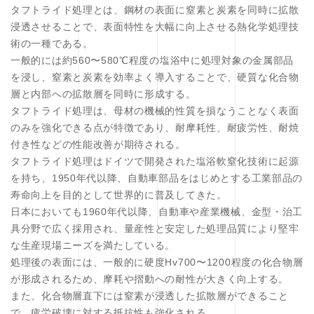
タフトライド処理とは、鋼材の表面に窒素と炭素を同時に拡散
浸透させることで、表面特性を大幅に向上させる熱化学処理技
術の一種である。
一般的には約560〜580℃程度の塩浴中に処理対象の金属部品
を浸し、窒素と炭素を効率よく導入することで、硬質な化合物
層と内部への拡散層を同時に形成する。
タフトライド処理は、母材の機械的性質を損なうことなく表面
のみを強化できる点が特徴であり、耐摩耗性、耐疲労性、耐焼
付き性などの性能改善が期待される。
タフトライド処理はドイツで開発された塩浴軟窒化技術に起源
を持ち、1950年代以降、自動車部品をはじめとする工業部品の
寿命向上を目的として世界的に普及してきた。
日本においても1960年代以降、自動車や産業機械、金型・治工
具分野で広く採用され、量産性と安定した処理品質により堅牢
な生産現場ニーズを満たしている。
処理後の表面には、一般的に硬度Hv700〜1200程度の化合物層
が形成されるため、摩耗や摺動への耐性が大きく向上する。
また、化合物層直下には窒素が浸透した拡散層ができること
で、疲労破壊に対する抵抗性も強化される。