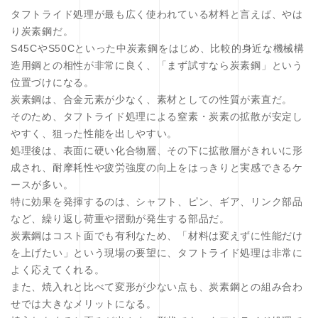
タフトライド処理が最も広く使われている材料と言えば、やは
り炭素鋼だ。
S45CやS50Cといった中炭素鋼をはじめ、比較的身近な機械構
造用鋼との相性が非常に良く、「まず試すなら炭素鋼」という
位置づけになる。
炭素鋼は、合金元素が少なく、素材としての性質が素直だ。
そのため、タフトライド処理による窒素・炭素の拡散が安定し
やすく、狙った性能を出しやすい。
処理後は、表面に硬い化合物層、その下に拡散層がきれいに形
成され、耐摩耗性や疲労強度の向上をはっきりと実感できるケ
ースが多い。
特に効果を発揮するのは、シャフト、ピン、ギア、リンク部品
など、繰り返し荷重や摺動が発生する部品だ。
炭素鋼はコスト面でも有利なため、「材料は変えずに性能だけ
を上げたい」という現場の要望に、タフトライド処理は非常に
よく応えてくれる。
また、焼入れと比べて変形が少ない点も、炭素鋼との組み合わ
せでは大きなメリットになる。