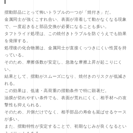
摺動部品にとって怖いトラブルの一つが「焼付き」だ。
金属同士が強くこすれ合い、表面が溶着して動かなくなる現象
で、一度起きると部品交換が必要になることも多い。
タフトライド処理は、この焼付きトラブルを防ぐうえでも効果
を発揮する。
処理後の化合物層は、金属同士が直接くっつきにくい性質を持
っている。
そのため、摩擦係数が安定し、急激な摩擦上昇が起こりにく
い。
結果として、摺動がスムーズになり、焼付きのリスクが低減さ
れる。
この効果は、低速・高荷重の摺動条件で特に顕著だ。
油膜が切れやすい条件でも、表面が荒れにくく、相手材への攻
撃性も抑えられる。
そのため、片側だけでなく、相手部品の寿命も延ばせるケース
が多い。
また、摺動特性が安定することで、初期なじみが良くなるとい