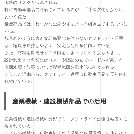
破壊のリスクも低減される。
特に自動車部品で評価されているのが、「寸法変化が少ない」
という点だ。
量産部品では、わずかな歪みや寸法ズレが組み立て不良につな
がる。
焼入れのように大きな組織変化を伴わないタフトライド処理
は、精度を維持しやすく、安定した量産に向いている。
また、材料を変更せずに性能を引き上げられる点も大きい。
設計変更や材料変更はコストや認証の面でハードルが高いが、
表面処理で対応できれば影響範囲を最小限に抑えられる。
こうした理由から、タフトライド処理は自動車業界で長年使わ
れ続けている。
産業機械・建設機械部品での活用
産業機械や建設機械の分野でも、タフトライド処理は幅広く活
用されている。
これらの機械は、自動車以上に「過酷な使用環境」で使われる