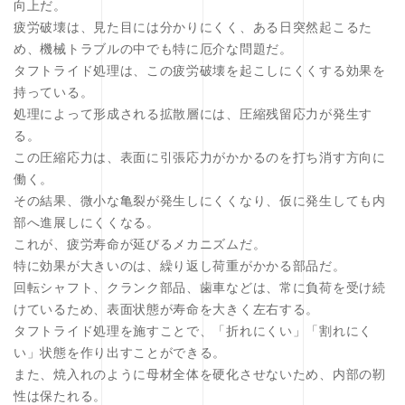
向上だ。
疲労破壊は、見た目には分かりにくく、ある日突然起こるた
め、機械トラブルの中でも特に厄介な問題だ。
タフトライド処理は、この疲労破壊を起こしにくくする効果を
持っている。
処理によって形成される拡散層には、圧縮残留応力が発生す
る。
この圧縮応力は、表面に引張応力がかかるのを打ち消す方向に
働く。
その結果、微小な亀裂が発生しにくくなり、仮に発生しても内
部へ進展しにくくなる。
これが、疲労寿命が延びるメカニズムだ。
特に効果が大きいのは、繰り返し荷重がかかる部品だ。
回転シャフト、クランク部品、歯車などは、常に負荷を受け続
けているため、表面状態が寿命を大きく左右する。
タフトライド処理を施すことで、「折れにくい」「割れにく
い」状態を作り出すことができる。
また、焼入れのように母材全体を硬化させないため、内部の靭
性は保たれる。