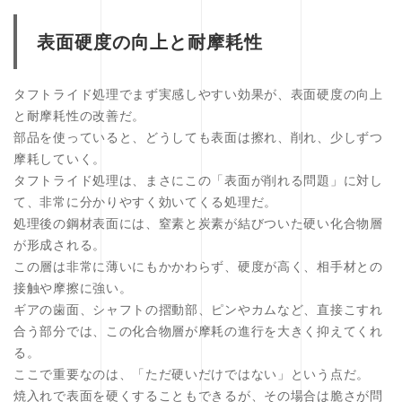
表面硬度の向上と耐摩耗性
タフトライド処理でまず実感しやすい効果が、表面硬度の向上
と耐摩耗性の改善だ。
部品を使っていると、どうしても表面は擦れ、削れ、少しずつ
摩耗していく。
タフトライド処理は、まさにこの「表面が削れる問題」に対し
て、非常に分かりやすく効いてくる処理だ。
処理後の鋼材表面には、窒素と炭素が結びついた硬い化合物層
が形成される。
この層は非常に薄いにもかかわらず、硬度が高く、相手材との
接触や摩擦に強い。
ギアの歯面、シャフトの摺動部、ピンやカムなど、直接こすれ
合う部分では、この化合物層が摩耗の進行を大きく抑えてくれ
る。
ここで重要なのは、「ただ硬いだけではない」という点だ。
焼入れで表面を硬くすることもできるが、その場合は脆さが問