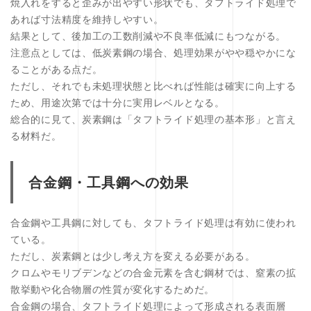
焼入れをすると歪みが出やすい形状でも、タフトライド処理で
あれば寸法精度を維持しやすい。
結果として、後加工の工数削減や不良率低減にもつながる。
注意点としては、低炭素鋼の場合、処理効果がやや穏やかにな
ることがある点だ。
ただし、それでも未処理状態と比べれば性能は確実に向上する
ため、用途次第では十分に実用レベルとなる。
総合的に見て、炭素鋼は「タフトライド処理の基本形」と言え
る材料だ。
合金鋼・工具鋼への効果
合金鋼や工具鋼に対しても、タフトライド処理は有効に使われ
ている。
ただし、炭素鋼とは少し考え方を変える必要がある。
クロムやモリブデンなどの合金元素を含む鋼材では、窒素の拡
散挙動や化合物層の性質が変化するためだ。
合金鋼の場合、タフトライド処理によって形成される表面層