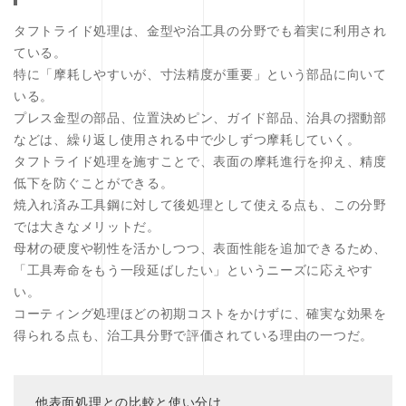
タフトライド処理は、金型や治工具の分野でも着実に利用され
ている。
特に「摩耗しやすいが、寸法精度が重要」という部品に向いて
いる。
プレス金型の部品、位置決めピン、ガイド部品、治具の摺動部
などは、繰り返し使用される中で少しずつ摩耗していく。
タフトライド処理を施すことで、表面の摩耗進行を抑え、精度
低下を防ぐことができる。
焼入れ済み工具鋼に対して後処理として使える点も、この分野
では大きなメリットだ。
母材の硬度や靭性を活かしつつ、表面性能を追加できるため、
「工具寿命をもう一段延ばしたい」というニーズに応えやす
い。
コーティング処理ほどの初期コストをかけずに、確実な効果を
得られる点も、治工具分野で評価されている理由の一つだ。
他表面処理との比較と使い分け