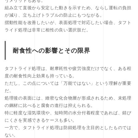
うメリットもある。
組み立て直後から安定した動きを示すため、ならし運転の負担
が減り、立ち上げトラブルの防止にもつながる。
摺動性能を改善したいが、表面処理で対応したい場合、タフト
ライド処理は非常に相性の良い選択肢だ。
耐食性への影響とその限界
タフトライド処理は、耐摩耗性や疲労強度だけでなく、ある程
度の耐食性向上効果も持っている。
ただし、この点については「万能ではない」という理解が重要
だ。
処理後の表面には、緻密な化合物層が形成されるため、未処理
の鋼材に比べると腐食の進行は抑えられる。
特に軽度な湿気環境や、短時間の水分付着程度であれば、錆び
にくさを実感できるケースも多い。
一方で、タフトライド処理は防錆処理を主目的としたものでは
ない。