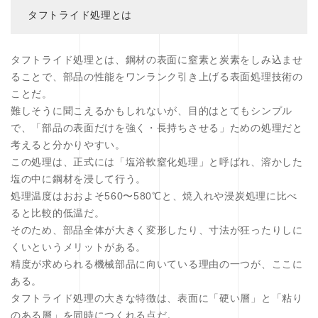
タフトライド処理とは
タフトライド処理とは、鋼材の表面に窒素と炭素をしみ込ませ
ることで、部品の性能をワンランク引き上げる表面処理技術の
ことだ。
難しそうに聞こえるかもしれないが、目的はとてもシンプル
で、「部品の表面だけを強く・長持ちさせる」ための処理だと
考えると分かりやすい。
この処理は、正式には「塩浴軟窒化処理」と呼ばれ、溶かした
塩の中に鋼材を浸して行う。
処理温度はおおよそ560〜580℃と、焼入れや浸炭処理に比べ
ると比較的低温だ。
そのため、部品全体が大きく変形したり、寸法が狂ったりしに
くいというメリットがある。
精度が求められる機械部品に向いている理由の一つが、ここに
ある。
タフトライド処理の大きな特徴は、表面に「硬い層」と「粘り
のある層」を同時につくれる点だ。