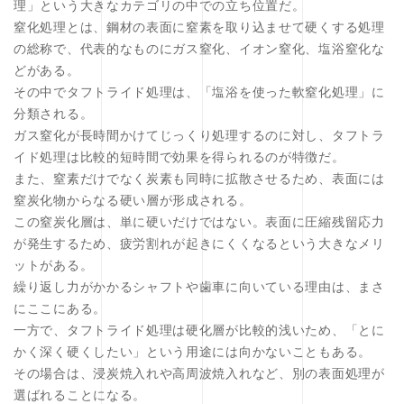
理」という大きなカテゴリの中での立ち位置だ。
窒化処理とは、鋼材の表面に窒素を取り込ませて硬くする処理
の総称で、代表的なものにガス窒化、イオン窒化、塩浴窒化な
どがある。
その中でタフトライド処理は、「塩浴を使った軟窒化処理」に
分類される。
ガス窒化が長時間かけてじっくり処理するのに対し、タフトラ
イド処理は比較的短時間で効果を得られるのが特徴だ。
また、窒素だけでなく炭素も同時に拡散させるため、表面には
窒炭化物からなる硬い層が形成される。
この窒炭化層は、単に硬いだけではない。表面に圧縮残留応力
が発生するため、疲労割れが起きにくくなるという大きなメリ
ットがある。
繰り返し力がかかるシャフトや歯車に向いている理由は、まさ
にここにある。
一方で、タフトライド処理は硬化層が比較的浅いため、「とに
かく深く硬くしたい」という用途には向かないこともある。
その場合は、浸炭焼入れや高周波焼入れなど、別の表面処理が
選ばれることになる。