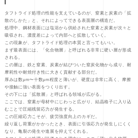
タフトライド処理の性能を支えているのが、窒素と炭素の「拡
散のしかた」と、それによってできる表面層の構造だ。
処理中、鋼材表面には塩浴から供給された窒素と炭素が次々と
吸収され、濃度差によって内部へと拡散していく。
この現象が、タフトライド処理の本質と言ってもいい。
まず最表面には、「化合物層」と呼ばれる非常に硬い層が形成
される。
この層は、鉄と窒素、炭素が結びついた窒炭化物から成り、耐
摩耗性や耐焼付き性に大きく貢献する部分だ。
厚みは数μm〜十数μm程度と薄いが、硬度は非常に高く、摩擦
や接触に強い表面をつくり出す。
その下には「拡散層」と呼ばれる領域が広がる。
ここでは、窒素が母材中にじわっと広がり、結晶格子に入り込
むことで圧縮残留応力が発生する。
この圧縮応力こそが、疲労強度向上のカギだ。
繰り返し荷重がかかったとき、表面に引張応力が発生しにくく
なり、亀裂の発生や進展を抑えてくれる。