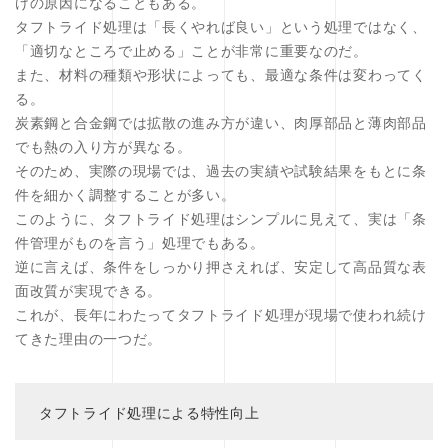
けの原因になることもある。
タフトライド処理は「長くやれば良い」という処理ではなく、
「適切なところで止める」ことが非常に重要なのだ。
また、材料の種類や形状によっても、最適な条件は変わってく
る。
炭素鋼と合金鋼では拡散の進み方が違い、肉厚部品と薄肉部品
でも熱の入り方が異なる。
そのため、実際の現場では、過去の実績や試験結果をもとに条
件を細かく調整することが多い。
このように、タフトライド処理はシンプルに見えて、実は「条
件管理がものを言う」処理でもある。
逆に言えば、条件をしっかり押さえれば、安定して高品質な表
面改質が実現できる。
これが、長年にわたってタフトライド処理が現場で使われ続け
てきた理由の一つだ。
タフトライド処理による特性向上