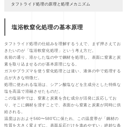
タフトライド処理の原理と処理メカニズム
塩浴軟窒化処理の基本原理
タフトライド処理の仕組みを理解するうえで、まず押さえてお
きたいのが「塩浴軟窒化処理」という考え方だ。
名前の通り、溶かした塩の中で鋼材を処理し、表面に窒素と炭
素を取り込ませるのが基本原理になる。
ガスやプラズマを使う窒化処理とは違い、液体の中で処理する
点が大きな特徴だ。
処理に使われる塩浴は、シアン酸塩などを主成分とした特殊な
塩を高温で溶融させたものだ。
この塩浴中では、窒素と炭素を含む成分が活発に反応してお
り、そこに鋼材を浸すことで、表面から窒素と炭素が同時に供
給される。
温度はおおよそ560〜580℃に保たれ、この温度帯が「鋼材の
性質を大きく変えずに、表面反応だけを進めやすい」絶妙な条