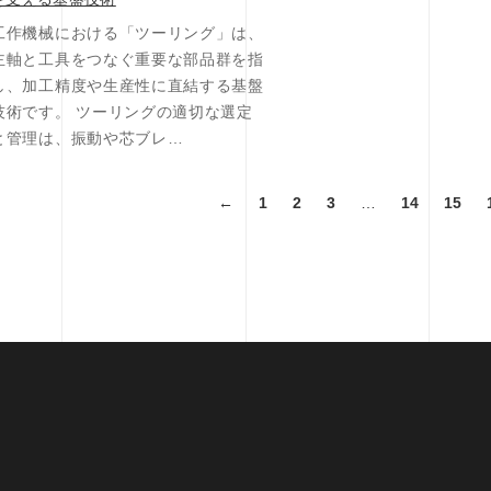
工作機械における「ツーリング」は、
主軸と工具をつなぐ重要な部品群を指
し、加工精度や生産性に直結する基盤
技術です。 ツーリングの適切な選定
と管理は、振動や芯ブレ…
←
1
2
3
…
14
15