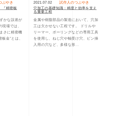
つぶやき
2021.07.02
試作人のつぶやき
、『精密板
穴加工の基礎知識：精度と効率を支え
る重要工程
ずかな誤差が
金属や樹脂部品の製造において、穴加
”の現場では、
工は欠かせない工程です。 ドリルや
まさに精密機
リーマー、ボーリングなどの専用工具
密板金”とは、
を使用し、ねじ穴や軸受け穴、ピン挿
入用の穴など、多様な形…