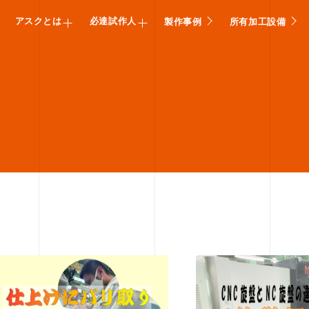
アスクとは
必達試作人
製作事例
所有加工設備