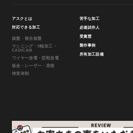
アスクとは
苦手な加工
対応できる加工
必達試作人
受賞歴
旋盤・複合旋盤
製作事例
マシニング・5軸加工・
CAD/CAM
所有加工設備
ワイヤー放電・型彫放電
板金・レーザー・溶接
検査体制