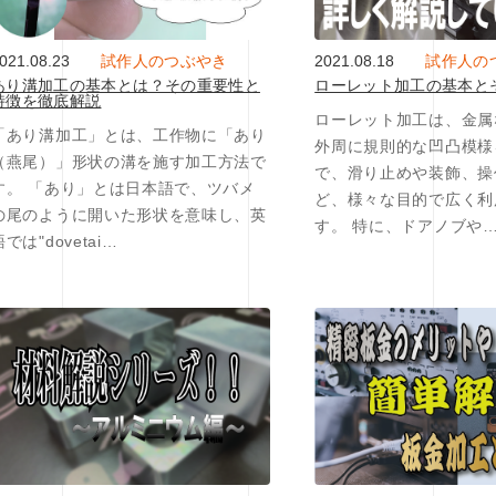
021.08.23
試作人のつぶやき
2021.08.18
試作人の
あり溝加工の基本とは？その重要性と
ローレット加工の基本と
特徴を徹底解説
ローレット加工は、金属
「あり溝加工」とは、工作物に「あり
外周に規則的な凹凸模様
（燕尾）」形状の溝を施す加工方法で
で、滑り止めや装飾、操
す。 「あり」とは日本語で、ツバメ
ど、様々な目的で広く利
の尾のように開いた形状を意味し、英
す。 特に、ドアノブや
語では"dovetai…