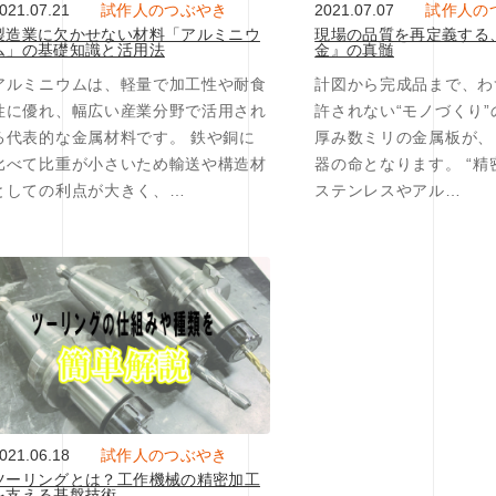
021.07.21
試作人のつぶやき
2021.07.07
試作人の
製造業に欠かせない材料「アルミニウ
現場の品質を再定義する
ム」の基礎知識と活用法
金』の真髄
アルミニウムは、軽量で加工性や耐食
計図から完成品まで、わ
性に優れ、幅広い産業分野で活用され
許されない“モノづくり
る代表的な金属材料です。 鉄や銅に
厚み数ミリの金属板が、
比べて比重が小さいため輸送や構造材
器の命となります。 “精
としての利点が大きく、…
ステンレスやアル…
021.06.18
試作人のつぶやき
ツーリングとは？工作機械の精密加工
を支える基盤技術