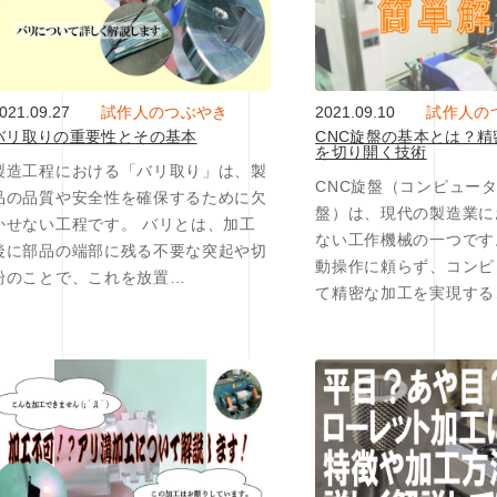
021.09.27
試作人のつぶやき
2021.09.10
試作人の
バリ取りの重要性とその基本
CNC旋盤の基本とは？
を切り開く技術
製造工程における「バリ取り」は、製
CNC旋盤（コンピュー
品の品質や安全性を確保するために欠
盤）は、現代の製造業に
かせない工程です。 バリとは、加工
ない工作機械の一つです
後に部品の端部に残る不要な突起や切
動操作に頼らず、コンピ
粉のことで、これを放置…
て精密な加工を実現する