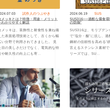
024.07.03
試作人のつぶやき
2024.06.19
SUS
金メッキとは？特徴・用途・メリット
SUS316──過酷な腐食
をわかりやすく解説
の防御”
金メッキは、装飾性と耐食性を兼ね備
SUS316は、モリブデ
えた表面処理技術として、古くから幅
で“塩分・酸”に抗し、
広い分野で利用されてきました。 見
鋼材の信頼性を高める“
た目の美しさだけでなく、電気的な特
言えるステンレス素材で
性や耐久性の向上にも寄…
リーズでは、SU…