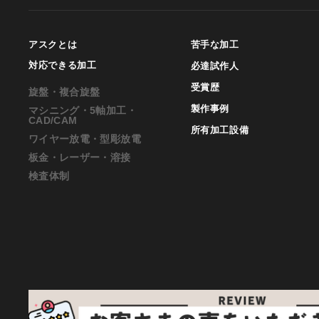
アスクとは
苦手な加工
対応できる加工
必達試作人
受賞歴
旋盤・複合旋盤
製作事例
マシニング・5軸加工・
CAD/CAM
所有加工設備
ワイヤー放電・型彫放電
板金・レーザー・溶接
検査体制