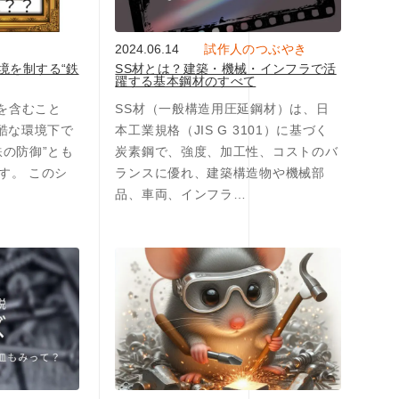
2024.06.14
試作人のつぶやき
環境を制する“鉄
SS材とは？建築・機械・インフラで活
躍する基本鋼材のすべて
ンを含むこと
SS材（一般構造用圧延鋼材）は、日
過酷な環境下で
本工業規格（JIS G 3101）に基づく
鉄の防御”とも
炭素鋼で、強度、加工性、コストのバ
す。 このシ
ランスに優れ、建築構造物や機械部
品、車両、インフラ…