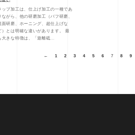
ラップ加工は、仕上げ加工の一種であ
りながら、他の研磨加工（バフ研磨、
鏡面研磨、ホーニング、超仕上げな
ど）とは明確な違いがあります。 最
も大きな特徴は、「遊離砥…
←
1
2
3
4
5
6
7
8
9