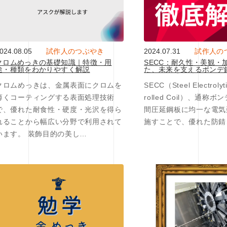
024.08.05
試作人のつぶやき
2024.07.31
試作人の
クロムめっきの基礎知識｜特徴・用
SECC：耐久性・美観・
途・種類をわかりやすく解説
た、未来を支えるボンデ
クロムめっきは、金属表面にクロムを
SECC（Steel Electrolyti
薄くコーティングする表面処理技術
rolled Coil）、通称
で、優れた耐食性・硬度・光沢を得ら
間圧延鋼板に均一な電気
れることから幅広い分野で利用されて
施すことで、優れた防錆
います。 装飾目的の美し…