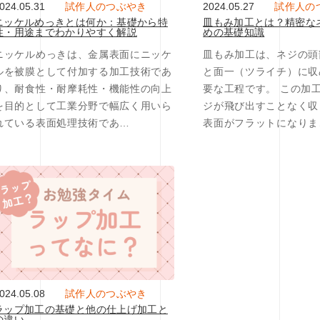
024.05.31
試作人のつぶやき
2024.05.27
試作人の
ニッケルめっきとは何か：基礎から特
皿もみ加工とは？精密な
性・用途までわかりやすく解説
めの基礎知識
ニッケルめっきは、金属表面にニッケ
皿もみ加工は、ネジの頭
ルを被膜として付加する加工技術であ
と面一（ツライチ）に収
り、耐食性・耐摩耗性・機能性の向上
要な工程です。 この加
を目的として工業分野で幅広く用いら
ジが飛び出すことなく収
れている表面処理技術であ…
表面がフラットになりま
024.05.08
試作人のつぶやき
ラップ加工の基礎と他の仕上げ加工と
の違い