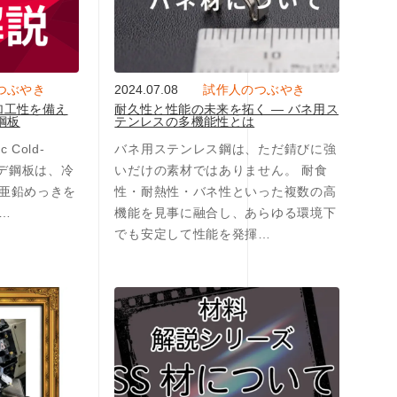
つぶやき
2024.07.08
試作人のつぶやき
加工性を備え
耐久性と性能の未来を拓く ― バネ用ス
鋼板
テンレスの多機能性とは
c Cold-
バネ用ステンレス鋼は、ただ錆びに強
ボンデ鋼板は、冷
いだけの素材ではありません。 耐食
亜鉛めっきを
性・耐熱性・バネ性といった複数の高
…
機能を見事に融合し、あらゆる環境下
でも安定して性能を発揮…