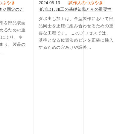
つぶやき
2024.05.13
試作人のつぶやき
ネジ固定のた
ダボ出し加工の基礎知識とその重要性
ダボ出し加工は、金型製作において部
部を部品表面
品同士を正確に組み合わせるための重
めるための重
要な工程です。 このプロセスでは、
工により、ネ
基準となる位置決めピンを正確に挿入
まり、製品の
するための穴あけや調整…
…